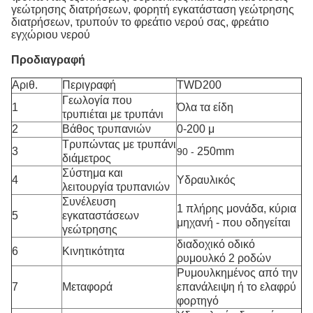
γεώτρησης διατρήσεων, φορητή εγκατάσταση γεώτρησης
διατρήσεων, τρυπούν το φρεάτιο νερού σας, φρεάτιο
εγχώριου νερού
Προδιαγραφή
Αριθ.
Περιγραφή
TWD200
Γεωλογία που
1
Όλα τα είδη
τρυπιέται με τρυπάνι
2
Βάθος τρυπανιών
0-200 μ
Τρυπώντας με τρυπάνι
3
250mm
90 -
διάμετρος
Σύστημα και
4
Υδραυλικός
λειτουργία τρυπανιών
Συνέλευση
1 πλήρης μονάδα, κύρια
5
εγκαταστάσεων
μηχανή - που οδηγείται
γεώτρησης
διαδοχικό οδικό
6
Κινητικότητα
ρυμουλκό 2 ροδών
Ρυμουλκημένος από την
7
Μεταφορά
επανάλειψη ή το ελαφρύ
φορτηγό