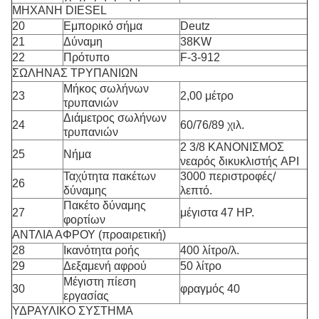
ΜΗΧΑΝΗ DIESEL
20
Εμπορικό σήμα
Deutz
21
Δύναμη
38KW
22
Πρότυπο
F-3-912
ΣΩΛΗΝΑΣ ΤΡΥΠΑΝΙΩΝ
Μήκος σωλήνων
23
2,00 μέτρο
τρυπανιών
Διάμετρος σωλήνων
24
60/76/89 χιλ.
τρυπανιών
2 3/8 ΚΑΝΟΝΙΣΜΟΣ
25
Νήμα
νεαρός δικυκλιστής API
Ταχύτητα πακέτων
3000 περιστροφές/
26
δύναμης
λεπτό.
Πακέτο δύναμης
27
μέγιστα 47 HP.
φορτίων
ΑΝΤΛΙΑ ΑΦΡΟΥ (προαιρετική)
28
Ικανότητα ροής
400 λίτρο/λ.
29
Δεξαμενή αφρού
50 λίτρο
Μέγιστη πίεση
30
φραγμός 40
εργασίας
ΥΔΡΑΥΛΙΚΟ ΣΥΣΤΗΜΑ