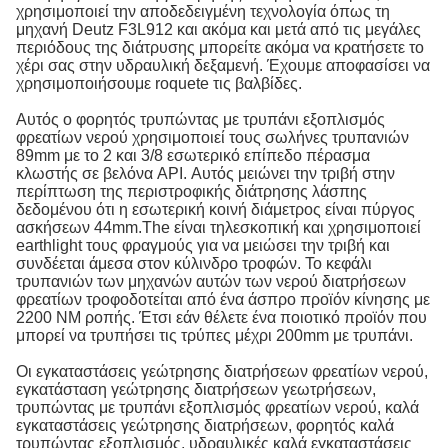
χρησιμοποιεί την αποδεδειγμένη τεχνολογία όπως τη
μηχανή Deutz F3L912 και ακόμα και μετά από τις μεγάλες
περιόδους της διάτρυσης μπορείτε ακόμα να κρατήσετε το
χέρι σας στην υδραυλική δεξαμενή. Έχουμε αποφασίσει να
χρησιμοποιήσουμε roquete τις βαλβίδες.
Αυτός ο φορητός τρυπώντας με τρυπάνι εξοπλισμός
φρεατίων νερού χρησιμοποιεί τους σωλήνες τρυπανιών
89mm με το 2 και 3/8 εσωτερικό επίπεδο πέρασμα
κλωστής σε βελόνα API. Αυτός μειώνει την τριβή στην
περίπτωση της περιστροφικής διάτρησης λάσπης
δεδομένου ότι η εσωτερική κοινή διάμετρος είναι πύργος
ασκήσεων 44mm.The είναι τηλεσκοπική και χρησιμοποιεί
earthlight τους φραγμούς για να μειώσει την τριβή και
συνδέεται άμεσα στον κύλινδρο τροφών. Το κεφάλι
τρυπανιών των μηχανών αυτών των νερού διατρήσεων
φρεατίων τροφοδοτείται από ένα άσπρο προϊόν κίνησης με
2200 NM ροπής. Έτσι εάν θέλετε ένα ποιοτικό προϊόν που
μπορεί να τρυπήσει τις τρύπες μέχρι 200mm με τρυπάνι.
Οι εγκαταστάσεις γεώτρησης διατρήσεων φρεατίων νερού,
εγκατάσταση γεώτρησης διατρήσεων γεωτρήσεων,
τρυπώντας με τρυπάνι εξοπλισμός φρεατίων νερού, καλά
εγκαταστάσεις γεώτρησης διατρήσεων, φορητός καλά
τρυπώντας εξοπλισμός, υδραυλικές καλά εγκαταστάσεις