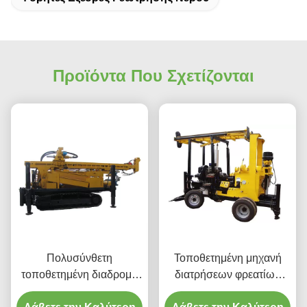
Προϊόντα Που Σχετίζονται
Πολυσύνθετη
Τοποθετημένη μηχανή
τοποθετημένη διαδρομή
διατρήσεων φρεατίων
μηχανή διατρήσεων
νερού JXY600 600m