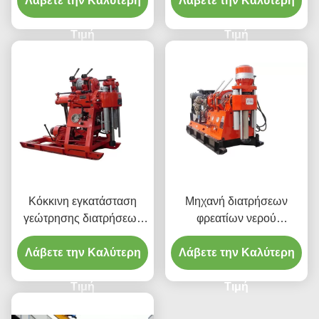
Λάβετε την Καλύτερη
φρεατίων νερού
Λάβετε την Καλύτερη
ρυμουλκό
Τιμή
Τιμή
Κόκκινη εγκατάσταση
Μηχανή διατρήσεων
γεώτρησης διατρήσεων
φρεατίων νερού
υδραυλικής
κατασκευής
εφαρμοσμένης μηχανικής
Λάβετε την Καλύτερη
εφαρμοσμένης μηχανικής
Λάβετε την Καλύτερη
υψηλής ταχύτητας
συμπαγής
Τιμή
Τιμή