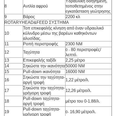
Υδραυλική οδηγημένη,
8
Αντλία αφρού
τοποθετημένος στην
εγκατάσταση γεώτρησης
9
Βάρος
2200 κλ
ROTARYHEAD&FEED ΣΥΣΤΗΜΑ
Τοπ επικεφαλής κίνηση από έναν υδραυλικό
10
κύλινδρο μέσω της βαρέων καθηκόντων
αλυσίδας.
11
Ροπή περιστροφής
2300 NM
80 περιστροφές/
0 -
12
Ταχύτητα
λεπτό.
13
Επικεφαλής ταξίδι
2,25 μέτρο
14
Σηκώστε την ικανότητα
50000 NM
15
Pull-down ικανότητα
16000 NM
Σηκώστε την ταχύτητα-
16
1,22 μέτρο/λ.
αργή τροφή
Σηκώστε την ταχύτητα-
17
12,26 μέτρο/λ.
γρήγορη τροφή
Pull-down ταχύτητα-
18
μέτρο του 0-1.88/λ.
αργή τροφή
Pull-down ταχύτητα-
19
16,90 μέτρο/λ.
0-
γρήγορη τροφή