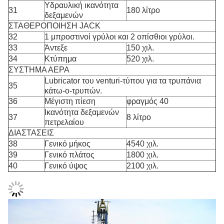
Υδραυλική ικανότητα
31
180 λίτρο
δεξαμενών
ΣΤΑΘΕΡΟΠΟΙΗΣΗ JACK
32
1 μπροστινοί γρύλοι και 2 οπίσθιοι γρύλοι.
33
Άντεξε
150 χιλ.
34
Κτύπημα
520 χιλ.
ΣΥΣΤΗΜΑ ΑΕΡΑ
Lubricator του venturi-τύπου για τα τρυπάνια
35
κάτω-ο-τρυπών.
36
Μέγιστη πίεση
φραγμός 40
Ικανότητα δεξαμενών
37
8 λίτρο
πετρελαίου
ΔΙΑΣΤΑΣΕΙΣ
38
Γενικό μήκος
4540 χιλ.
39
Γενικό πλάτος
1800 χιλ.
40
Γενικό ύψος
2100 χιλ.