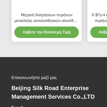
Μηχανή διατρήσεων πυρήνων
X-$l*y-4
μεταλλείας αντιολισθητικών αλυσίδων
πυρήνω
μηχανημάτων κατασκευής
Λάβετε την Καλύτερη Τιμή
Λάβε
Επικοινωνήστε μαζί μας
Beijing Silk Road Enterprise
Management Services Co.,LTD