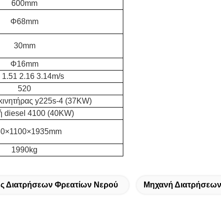
600mm
Φ68mm
30mm
Φ16mm
 1.51 2.16 3.14m/s
520
κινητήρας y225s-4 (37KW)
 diesel 4100 (40KW)
80×1100×1935mm
1990kg
ς Διατρήσεων Φρεατίων Νερού
Μηχανή Διατρήσεων