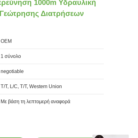
ερεύνηση 1000m Υδραυλική
 Γεώτρησης Διατρήσεων
OEM
1 σύνολο
negotiable
T/T, L/C, T/T, Western Union
Με βάση τη λεπτομερή αναφορά