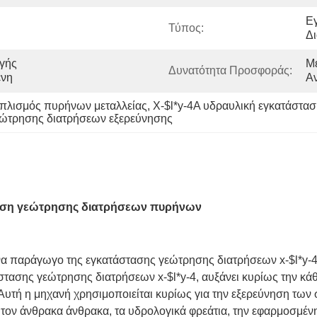
Ε
Τύπος:
Δ
γής 
Με
Δυνατότητα Προσφοράς:
ένη
Α
οπλισμός πυρήνων μεταλλείας
, 
X-$l*y-4A υδραυλική εγκατάστ
εώτρησης διατρήσεων εξερεύνησης
ταση γεώτρησης διατρήσεων πυρήνων
να παράγωγο της εγκατάστασης γεώτρησης διατρήσεων x-$l*y-4
τασης γεώτρησης διατρήσεων x-$l*y-4, αυξάνει κυρίως την κάθ
 Αυτή η μηχανή χρησιμοποιείται κυρίως για την εξερεύνηση τω
 τον άνθρακα άνθρακα, τα υδρολογικά φρεάτια, την εφαρμοσμένη