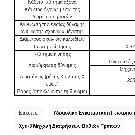
Κάθετο κτύπημα άξονα
Κάθετος άξονας μέσω της
διαμέτρου τρυπών
Ανύψωση της ενιαίας δύναμης
ανύψωσης σχοινιών μέγιστης
Διάμετρος σχοινιών καλωδίων
Ταχύτητα ώθησης
0,82
Κτύπημα κίνησης
Ηλεκτρικός 
Διαμόρφωση δύναμης
Μηχανή
Διαστάσεις (μήκος Χ πλάτος Χ
26
ύψος)
Βάρος (αποκλείοντας τη δύναμη)
Ετικέτες:
Υδραυλική Εγκατάσταση Γεώτρηση
Xyd-3 Μηχανή Διατρήσεων Βαθιών Τρυπών