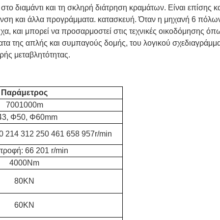
το διαμάντι και τη σκληρή διάτρηση κραμάτων. Είναι επίσης κα
νση και άλλα προγράμματα. κατασκευή. Όταν η μηχανή 6 πόλων α
α, και μπορεί να προσαρμοστεί στις τεχνικές οικοδόμησης όπω
τα της απλής και συμπαγούς δομής, του λογικού σχεδιαγράμματ
υρής μεταβλητότητας.
Παράμετρος
7001000m
3, Φ50, Φ60mm
50 214 312 250 461 658 957r/min
τροφή: 66 201 r/min
4000Nm
80KN
60KN