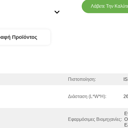
Λάβετε Την Καλύτ
ραφή Προϊόντος
Πιστοποίηση:
I
Διάσταση (l*w*h):
2
Ε
Εφαρμόσιμες Βιομηχανίες:
Ο
Ε