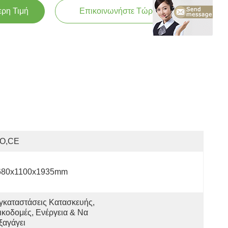
ερη Τιμή
Επικοινωνήστε Τώρα
SO,CE
680x1100x1935mm
γκαταστάσεις Κατασκευής, 
ικοδομές, Ενέργεια & Να 
ξαγάγει