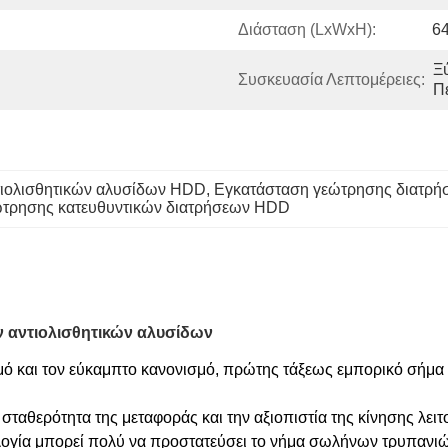
Διάσταση (LxWxH):
6
Ξ
Συσκευασία Λεπτομέρειες:
Π
τιολισθητικών αλυσίδων HDD
, 
Εγκατάσταση γεώτρησης διατρ
εώτρησης κατευθυντικών διατρήσεων HDD
ν αντιολισθητικών αλυσίδων
ισμό και τον εύκαμπτο κανονισμό, πρώτης τάξεως εμπορικό σήμα
η σταθερότητα της μεταφοράς και την αξιοπιστία της κίνησης λει
λογία μπορεί πολύ να προστατεύσει το νήμα σωλήνων τρυπανι