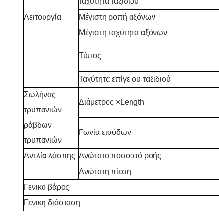
ταχύτητα ταξιδιού
Λειτουργία
Μέγιστη ροπή αξόνων
Μέγιστη ταχύτητα αξόνων
Τύπος
Ταχύτητα επίγειου ταξιδιού
Σωλήνας
Διάμετρος ×Length
τρυπανιών
ράβδων
Γωνία εισόδων
τρυπανιών
Αντλία λάσπης
Ανώτατο ποσοστό ροής
Ανώτατη πίεση
Γενικό βάρος
Γενική διάσταση