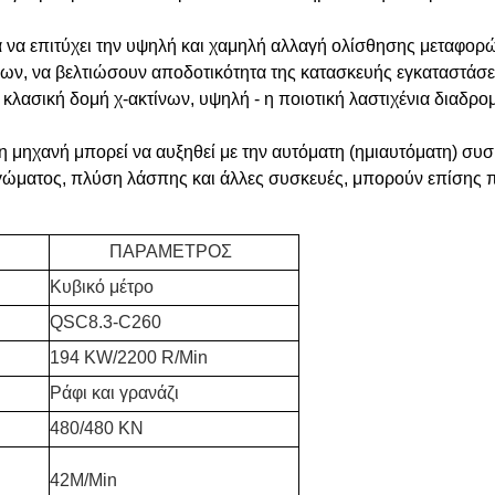
α να επιτύχει την υψηλή και χαμηλή αλλαγή ολίσθησης μεταφορ
ων, να βελτιώσουν αποδοτικότητα της κατασκευής εγκαταστάσ
κλασική δομή χ-ακτίνων, υψηλή - η ποιοτική λαστιχένια διαδρ
, η μηχανή μπορεί να αυξηθεί με την αυτόματη (ημιαυτόματη) σ
γώματος, πλύση λάσπης και άλλες συσκευές, μπορούν επίσης π
ΠΑΡΑΜΕΤΡΟΣ
Κυβικό μέτρο
QSC8.3-C260
194 KW/2200 R/Min
Ράφι και γρανάζι
480/480 KN
42M/Min