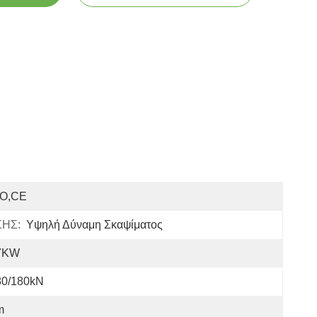
SO,CE
ΗΣ:
Υψηλή Δύναμη Σκαψίματος
7KW
80/180kN
m