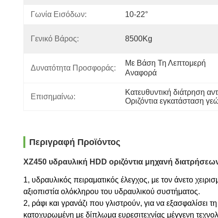
Γωνία Εισόδων:
10-22°
Γενικό Βάρος:
8500Kg
Με Βάση Τη Λεπτομερή 
Δυνατότητα Προσφοράς:
Αναφορά
Κατευθυντική διάτρηση αν
Επισημαίνω:
Οριζόντια εγκατάσταση γ
Περιγραφή Προϊόντος
XZ450 υδραυλική HDD οριζόντια μηχανή διατρήσεω
1, υδραυλικός πειραματικός έλεγχος, με τον άνετο χειρ
αξιοπιστία ολόκληρου του υδραυλικού συστήματος.
2, ράφι και γρανάζι που γλιστρούν, για να εξασφαλίσει τ
κατοχυρωμένη με δίπλωμα ευρεσιτεχνίας μέγγενη τεχνο