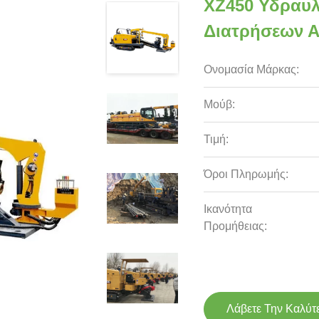
XZ450 Υδραυλ
Διατρήσεων Α
Ονομασία Μάρκας:
Μούβ:
Τιμή:
Όροι Πληρωμής:
Ικανότητα
Προμήθειας:
Λάβετε Την Καλύτ