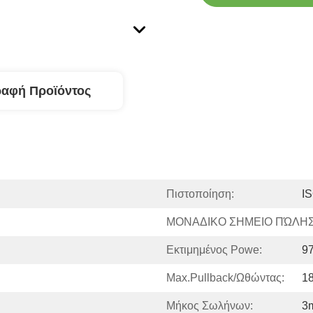
ραφή Προϊόντος
Πιστοποίηση:
I
ΜΟΝΑΔΙΚΟ ΣΗΜΕΙΟ ΠΏΛΗΣ
Εκτιμημένος Powe:
9
Max.pullback/ωθώντας:
1
Μήκος Σωλήνων:
3