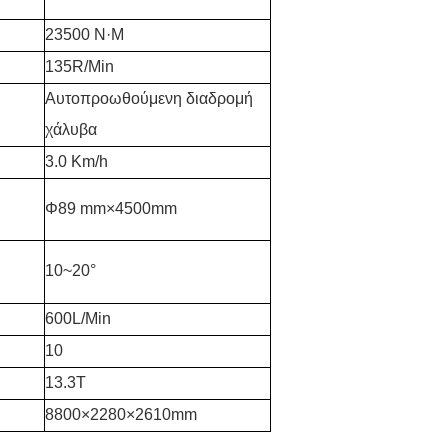
23500 Ν·Μ
135R/Min
Αυτοπροωθούμενη διαδρομή
χάλυβα
3.0 Km/h
Φ89 mm×4500mm
10~20°
600L/Min
10
13.3T
8800×2280×2610mm