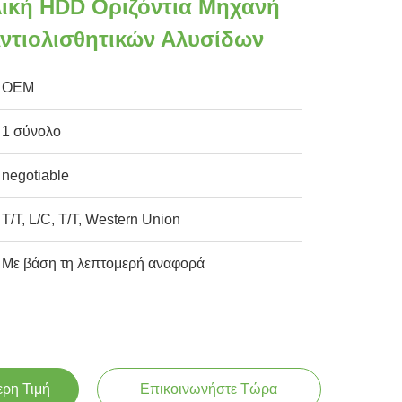
ική HDD Οριζόντια Μηχανή
ντιολισθητικών Αλυσίδων
OEM
1 σύνολο
negotiable
T/T, L/C, T/T, Western Union
Με βάση τη λεπτομερή αναφορά
ερη Τιμή
Επικοινωνήστε Τώρα