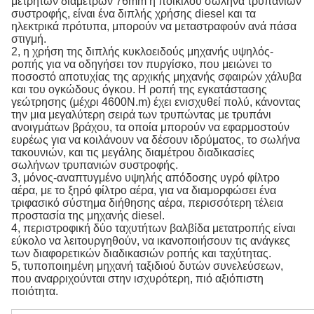
μετρητών διαμέτρων 76mm ή ποικίλου σωλήνα τρυπανιών
συστροφής, είναι ένα διπλής χρήσης diesel και τα
ηλεκτρικά πρότυπα, μπορούν να μεταστραφούν ανά πάσα
στιγμή.
2, η χρήση της διπλής κυκλοειδούς μηχανής υψηλός-
ροπής για να οδηγήσει τον πυργίσκο, που μειώνει το
ποσοστό αποτυχίας της αρχικής μηχανής σφαιρών χάλυβα
και του ογκώδους όγκου. Η ροπή της εγκατάστασης
γεώτρησης (μέχρι 4600N.m) έχει ενισχυθεί πολύ, κάνοντας
την μια μεγαλύτερη σειρά των τρυπώντας με τρυπάνι
ανοιγμάτων βράχου, τα οποία μπορούν να εφαρμοστούν
ευρέως για να κοιλάνουν να δέσουν ιδρύματος, το σωλήνα
τακουνιών, και τις μεγάλης διαμέτρου διαδικασίες
σωλήνων τρυπανιών συστροφής.
3, μόνος-αναπτυγμένο υψηλής απόδοσης υγρό φίλτρο
αέρα, με το ξηρό φίλτρο αέρα, για να διαμορφώσει ένα
τριφασικό σύστημα διήθησης αέρα, περισσότερη τέλεια
προστασία της μηχανής diesel.
4, περιστροφική δύο ταχυτήτων βαλβίδα μετατροπής είναι
εύκολο να λειτουργηθούν, να ικανοποιήσουν τις ανάγκες
των διαφορετικών διαδικασιών ροπής και ταχύτητας.
5, τυποποιημένη μηχανή ταξιδιού δυτών συνελεύσεων,
που αναρριχούνται στην ισχυρότερη, πιό αξιόπιστη
ποιότητα.