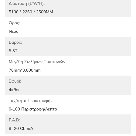
Διάσταση (l*w*h):
5100 * 2260 * 2500MM
Όρος:
Νέος
Βάρος:
5.5T
Μεγέθη Σωλήνων Τρυπανιών:
76mm*3,000mm
Σφυρί:
4»/5»
Ταχύτητα Περιστροφής:
0-100 Περιστροφή/λεπτό
F.A.D:
8- 20 Cbm/λ.