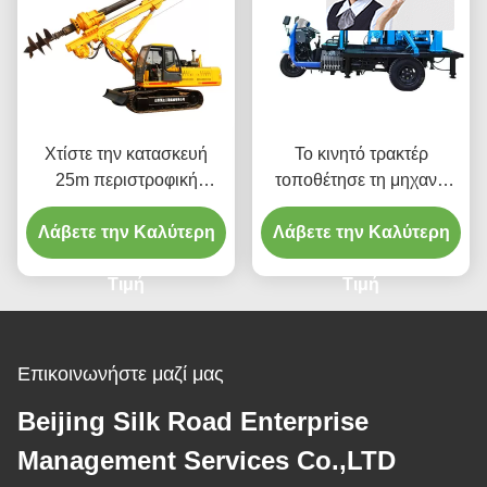
Χτίστε την κατασκευή
Το κινητό τρακτέρ
25m περιστροφική
τοποθέτησε τη μηχανή
μηχανή διατρήσεων
εγκαταστάσεων
Λάβετε την Καλύτερη
γεωτρήσεων
γεώτρησης διατρήσεων
Λάβετε την Καλύτερη
γεωτρήσεων νερού
Τιμή
Τιμή
Επικοινωνήστε μαζί μας
Beijing Silk Road Enterprise
Management Services Co.,LTD