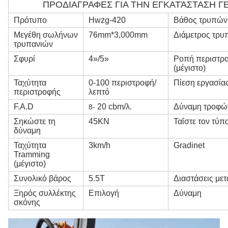
ΠΡΟΔΙΑΓΡΑΦΕΣ ΓΙΑ ΤΗΝ ΕΓΚΑΤΆΣΤΑΣΗ 
Πρότυπο
Hwzg-420
Βάθος τρυπών
Μεγέθη σωλήνων
76mm*3,000mm
Διάμετρος τρ
τρυπανιών
Σφυρί
4»/5»
Ροπή περιστρ
(μέγιστο)
Ταχύτητα
0-100 περιστροφή/
Πίεση εργασία
περιστροφής
λεπτό
F.A.D
20 cbm/λ.
Δύναμη τροφώ
8-
Σηκώστε τη
45KN
Ταΐστε τον τύπ
δύναμη
Ταχύτητα
3km/h
Gradinet
Tramming
(μέγιστο)
Συνολικό βάρος
5.5T
Διαστάσεις με
Ξηρός συλλέκτης
Επιλογή
Δύναμη
σκόνης