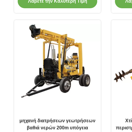
Λάβετε την Καλύτερη Τιμή
Λά
μηχανή διατρήσεων γεωτρήσεων
Χτ
βαθιά νερών 200m υπόγεια
περιστ