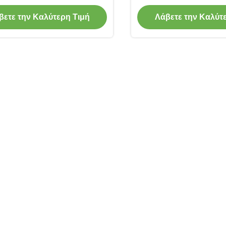
γεωτρήσεων
γεώτρησης διατ
βετε την Καλύτερη Τιμή
Λάβετε την Καλύτ
γεωτρήσεων ν