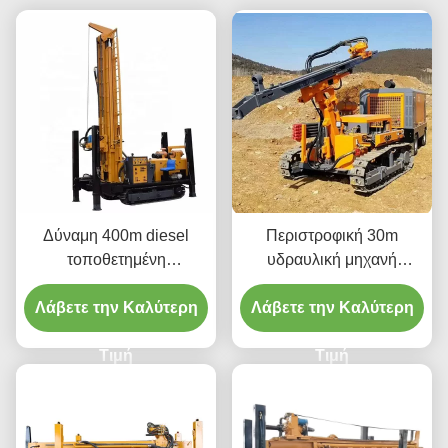
Δύναμη 400m diesel
Περιστροφική 30m
τοποθετημένη
υδραυλική μηχανή
αντιολισθητική αλυσίδα
διατρήσεων DTH για τη
μηχανή διατρήσεων αέρα
Λάβετε την Καλύτερη
Λάβετε την Καλύτερη
μεταλλεία
DTH
Τιμή
Τιμή