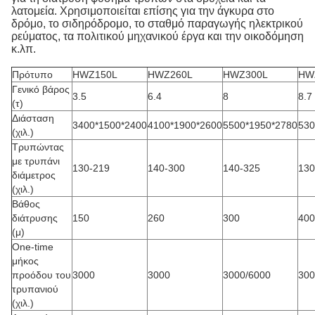
λατομεία. Χρησιμοποιείται επίσης για την άγκυρα στο
δρόμο, το σιδηρόδρομο, το σταθμό παραγωγής ηλεκτρικού
ρεύματος, τα πολιτικού μηχανικού έργα και την οικοδόμηση
κ.λπ.
Πρότυπο
HWZ150L
HWZ260L
HWZ300L
HW
Γενικό βάρος
3.5
6.4
8
8.7
(τ)
Διάσταση
3400*1500*2400
4100*1900*2600
5500*1950*2780
530
(χιλ.)
Τρυπώντας
με τρυπάνι
130-219
140-300
140-325
130
διάμετρος
(χιλ.)
Βάθος
διάτρυσης
150
260
300
400
(μ)
One-time
μήκος
προόδου του
3000
3000
3000/6000
300
τρυπανιού
(χιλ.)