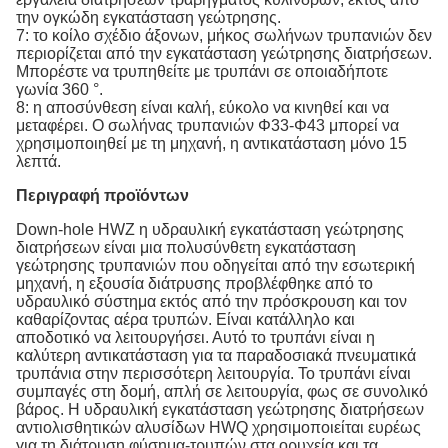
την ογκώδη εγκατάσταση γεώτρησης.
7: το κοίλο σχέδιο άξονων, μήκος σωλήνων τρυπανιών δεν
περιορίζεται από την εγκατάσταση γεώτρησης διατρήσεων.
Μπορέστε να τρυπηθείτε με τρυπάνι σε οποιαδήποτε
γωνία 360 °.
8: η αποσύνθεση είναι καλή, εύκολο να κινηθεί και να
μεταφέρει. Ο σωλήνας τρυπανιών Φ33-Φ43 μπορεί να
χρησιμοποιηθεί με τη μηχανή, η αντικατάσταση μόνο 15
λεπτά.
Περιγραφή προϊόντων
Down-hole HWZ η υδραυλική εγκατάσταση γεώτρησης
διατρήσεων είναι μια πολυσύνθετη εγκατάσταση
γεώτρησης τρυπανιών που οδηγείται από την εσωτερική
μηχανή, η εξουσία διάτρυσης προβλέφθηκε από το
υδραυλικό σύστημα εκτός από την πρόσκρουση και τον
καθαρίζοντας αέρα τρυπών. Είναι κατάλληλο και
αποδοτικό να λειτουργήσει. Αυτό το τρυπάνι είναι η
καλύτερη αντικατάσταση για τα παραδοσιακά πνευματικά
τρυπάνια στην περισσότερη λειτουργία. Το τρυπάνι είναι
συμπαγές στη δομή, απλή σε λειτουργία, φως σε συνολικό
βάρος. Η υδραυλική εγκατάσταση γεώτρησης διατρήσεων
αντιολισθητικών αλυσίδων HWQ χρησιμοποιείται ευρέως
για τη διάτρυση φύσημα-τρυπών στα ορυχεία και τα