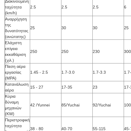
Διακινούμενη
ταχύτητα
2.5
2.5
2.5
6
(km/h)
Αναρρίχηση
της
25
30
30
25
δυνατότητας
(ανώτατης)
Ελάχιστη
επίγεια
250
250
230
300
εκκαθάριση
(χιλ.)
Πίεση αέρα
εργασίας
1.45 - 2.5
1.7-3.0
1.7-3.3
1.7
(MPA)
Κατανάλωση
15 - 27
17-35
23
17-
αέρα
Κύρια
δύναμη
42 /Yunnei
85/Yuchai
92/Yuchai
100
μηχανών
(KW)
Περιστροφική
ταχύτητα
38 - 80
40-70
55-115
45-