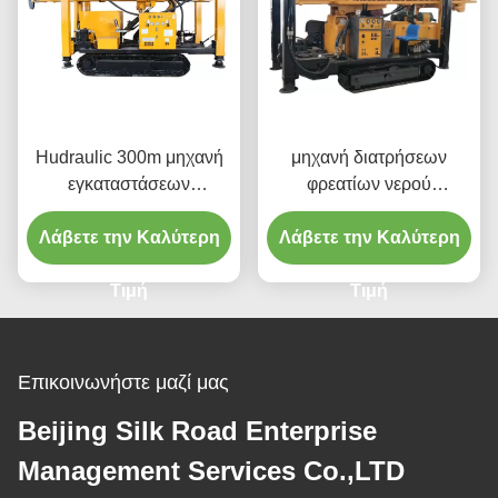
Hudraulic 300m μηχανή
μηχανή διατρήσεων
εγκαταστάσεων
φρεατίων νερού
γεώτρησης διατρήσεων
μεταλλείας γεωτρήσεων
DTH για το φρεάτιο νερού
Λάβετε την Καλύτερη
Λάβετε την Καλύτερη
300m DTH
Τιμή
Τιμή
Επικοινωνήστε μαζί μας
Beijing Silk Road Enterprise
Management Services Co.,LTD