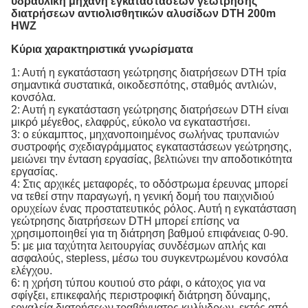
υδραυλική μηχανή εγκαταστάσεων γεώτρησης
διατρήσεων αντιολισθητικών αλυσίδων DTH 200m
HWZ
Κύρια χαρακτηριστικά γνωρίσματα
1: Αυτή η εγκατάσταση γεώτρησης διατρήσεων DTH τρία
σημαντικά συστατικά, οικοδεσπότης, σταθμός αντλιών,
κονσόλα.
2: Αυτή η εγκατάσταση γεώτρησης διατρήσεων DTH είναι
μικρό μέγεθος, ελαφρύς, εύκολο να εγκαταστήσει.
3: ο εύκαμπτος, μηχανοποιημένος σωλήνας τρυπανιών
συστροφής σχεδιαγράμματος εγκαταστάσεων γεώτρησης,
μειώνει την ένταση εργασίας, βελτιώνει την αποδοτικότητα
εργασίας.
4: Στις αρχικές μεταφορές, το οδόστρωμα έρευνας μπορεί
να τεθεί στην παραγωγή, η γενική δομή του παιχνιδιού
ορυχείων ένας προστατευτικός ρόλος. Αυτή η εγκατάσταση
γεώτρησης διατρήσεων DTH μπορεί επίσης να
χρησιμοποιηθεί για τη διάτρηση βαθμού επιφάνειας 0-90.
5: με μια ταχύτητα λειτουργίας συνδέσμων απλής και
ασφαλούς, stepless, μέσω του συγκεντρωμένου κονσόλα
ελέγχου.
6: η χρήση τύπου κουτιού στο ράφι, ο κάτοχος για να
σφίγξει, επικεφαλής περιστροφική διάτρηση δύναμης,
εργαλεία διατρήσεων τραβήγματος κυλίνδρων, εκτός από