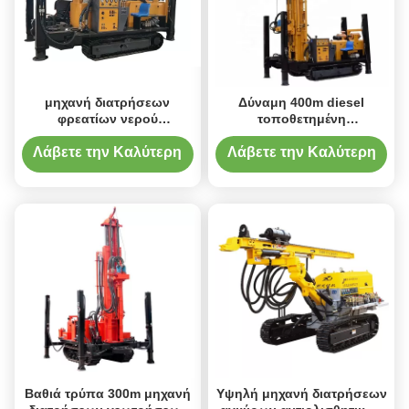
μηχανή διατρήσεων
Δύναμη 400m diesel
φρεατίων νερού
τοποθετημένη
μεταλλείας γεωτρήσεων
αντιολισθητική αλυσίδα
300m DTH
μηχανή διατρήσεων αέρα
Λάβετε την Καλύτερη
Λάβετε την Καλύτερη
DTH
Τιμή
Τιμή
Βαθιά τρύπα 300m μηχανή
Υψηλή μηχανή διατρήσεων