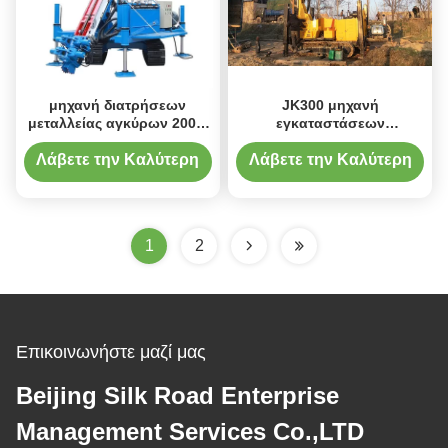
μηχανή διατρήσεων
JK300 μηχανή
μεταλλείας αγκύρων 200m
εγκαταστάσεων
πλήρης υδραυλική
γεώτρησης διατρήσεων
περιστροφική
φρεατίων νερού βαθιών
Λάβετε την Καλύτερη
Λάβετε την Καλύτερη
τρυπών αντιολισθητικών
Τιμή
Τιμή
αλυσίδων
1
2
Επικοινωνήστε μαζί μας
Beijing Silk Road Enterprise
Management Services Co.,LTD