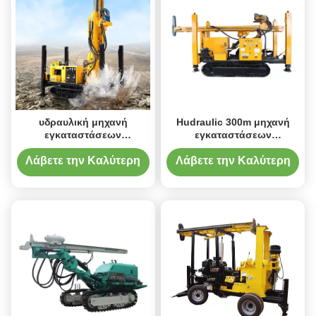
υδραυλική μηχανή
Hudraulic 300m μηχανή
εγκαταστάσεων
εγκαταστάσεων
γεώτρησης διατρήσεων
γεώτρησης διατρήσεων
αντιολισθητικών αλυσίδων
DTH για το φρεάτιο νερού
Λάβετε την Καλύτερη
Λάβετε την Καλύτερη
DTH 200m HWZ
Τιμή
Τιμή