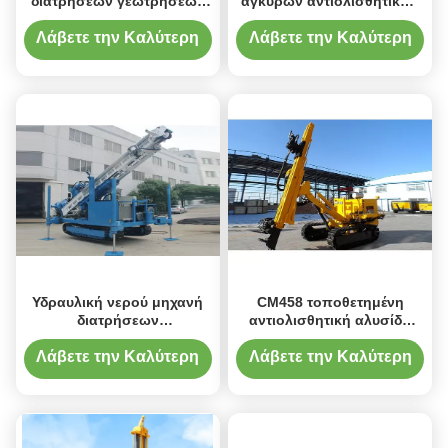
διατρήσεων γεωτρήσεων
αγκύρων αντιολισθητικών
νερού βράχου DTH
αλυσίδων πίεσης αέρα
DTH
Λάβετε την Καλύτερη
Λάβετε την Καλύτερη
Τιμή
Τιμή
Υδραυλική νερού μηχανή
CM458 τοποθετημένη
διατρήσεων
αντιολισθητική αλυσίδα
αντιολισθητικών αλυσίδων
μηχανή διατρήσεων
φρεατίων υδραυλική
φρεατίων νερού
Λάβετε την Καλύτερη
Λάβετε την Καλύτερη
Τιμή
Τιμή