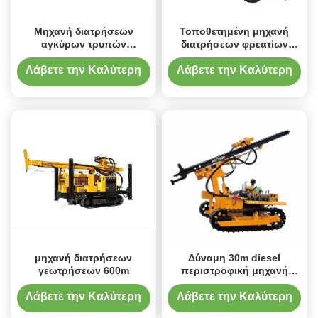
Μηχανή διατρήσεων
Τοποθετημένη μηχανή
αγκύρων τρυπών
διατρήσεων φρεατίων
ανατίναξης
νερού JXY600 600m
αντιολισθητικών αλυσίδων
ρυμουλκό
Λάβετε την Καλύτερη
Λάβετε την Καλύτερη
κατασκευής
Τιμή
Τιμή
μηχανή διατρήσεων
Δύναμη 30m diesel
γεωτρήσεων 600m
περιστροφική μηχανή
διατρήσεων φρεατίων
νερού
Λάβετε την Καλύτερη
Λάβετε την Καλύτερη