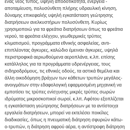
ένας νέος τύπος, υψηλή αποδοτικότητα, ενέργεια -
αποταμίευση, πολυσύνθετη πλήρης υδραυλική κίνηση,
δύναμης επικεφαλής υψηλή εγκατάσταση γεώτρησης
διατρήσεων ανελκυστήρων πολυσύνθετη. Κυρίως
χρησιμοποιώ για τα φρεάτια διατρήσεων όπως τα φρεάτια
νερού, τα φρεάτια ελέγχου, γεωθερμικές τρύπες
κλιματισμού, προγράμματα εθνικής ασφαλείας, αντι-
επιπλέοντας άγκυρες, καλώδιο έμειναν άγκυρες, υψηλά
περιστροφικά αεριωθούμενα αεροπλάνα, κ.λπ. επίσης
κατάλληλος για τα προγράμματα υδρενέργειας, τους
σιδηροδρόμους, τις εθνικές οδούς, τα αστικά θεμέλια και
άλλη οικοδόμηση βράχων των κάθετων τρυπών μεγάλος-
ανοιγμάτων στην εδαφολογική εφαρμοσμένη μηχανική να
εμποτίσει τις τρύπες ενίσχυσης μικρές τρύπες σωρών
ιδρύματος μικροσκοπικοί σωροί, κ.λπ. Αφότου εξοπλίζεται
η εγκατάσταση γεώτρησης διατρήσεων με τα αντίστοιχα
εργαλεία διατρήσεων, μπορεί να εκτελέσει ποικίλες
διαδικασίες, όπως η πνευματική διάτρηση σφυριών κάτω-
ο-τρυπών, η διάτρηση αφρού αέρα, η αντίστροφη διάτρηση