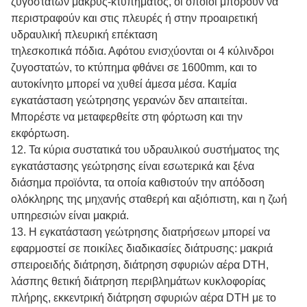
ζυγοστατών μακρύς-κτυπήματος, οι οποίοι μπορούν να
περιστραφούν και στις πλευρές ή στην προαιρετική
υδραυλική πλευρική επέκταση
τηλεσκοπικά πόδια. Αφότου ενισχύονται οι 4 κύλινδροι
ζυγοστατών, το κτύπημα φθάνει σε 1600mm, και το
αυτοκίνητο μπορεί να χυθεί άμεσα μέσα. Καμία
εγκατάσταση γεώτρησης γερανών δεν απαιτείται.
Μπορέστε να μεταφερθείτε στη φόρτωση και την
εκφόρτωση.
12.
Τα κύρια συστατικά του υδραυλικού συστήματος της
εγκατάστασης γεώτρησης είναι εσωτερικά και ξένα
διάσημα προϊόντα, τα οποία καθιστούν την απόδοση
ολόκληρης της μηχανής σταθερή και αξιόπιστη, και η ζωή
υπηρεσιών είναι μακριά.
13.
Η εγκατάσταση γεώτρησης διατρήσεων μπορεί να
εφαρμοστεί σε ποικίλες διαδικασίες διάτρυσης: μακριά
σπειροειδής διάτρηση, διάτρηση σφυριών αέρα DTH,
λάσπης θετική διάτρηση περιβλημάτων κυκλοφορίας
πλήρης, εκκεντρική διάτρηση σφυριών αέρα DTH με το