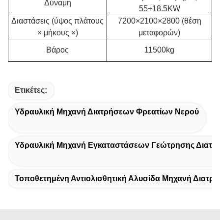
Δύναμη
55+18.5KW
Διαστάσεις (ύψος πλάτους
7200×2100×2800 (θέση
× μήκους ×)
μεταφορών)
Βάρος
11500kg
Ετικέτες:
Υδραυλική Μηχανή Διατρήσεων Φρεατίων Νερού
Υδραυλική Μηχανή Εγκαταστάσεων Γεώτρησης Διατρ
Τοποθετημένη Αντιολισθητική Αλυσίδα Μηχανή Διατρ