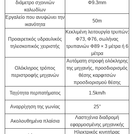
διάμετρο σχοινιών
Φ9.3mm
καλωδίων
Εργαλείο που ανυψώνει την
50m
ικανότητα
Κεκλιμένη λειτουργία τρυπών:
Προαιρετικός υδραυλικός
Φ73, Φ76, σωλήνας
τηλεσκοπικός χειριστής
τρυπανιών Φ89 × 3 μέτρα ή 6
μέτρα
Αυτόματη στροφή ολόκληρης
Ολόκληρος τρόπος
της μηχανής, προσδιορισμός
περιστροφής μηχανών
θέσης καρφιτσών
προσδιορισμού θέσης
Ταχύτητα περπατήματος
1.5km/h
Αναρρίχηση της γωνίας
25°
Λαστιχένια διαδρομή
Ακολουθημένα πλαίσια
εφαρμοσμένης μηχανικής
Ηλεκτρικός κινητήρας