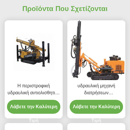
Προϊόντα Που Σχετίζονται
Η περιστροφική
υδραυλική μηχανή
υδραυλική αντιολισθητική
διατρήσεων
αλυσίδα φρεατίων νερού
αντιολισθητικών
Λάβετε την Καλύτερη
300m τοποθέτησε την
αλυσίδων δύναμης diesel
Λάβετε την Καλύτερη
εγκατάσταση γεώτρησης
βάθους 25m
τρυπανιών
Τιμή
Τιμή