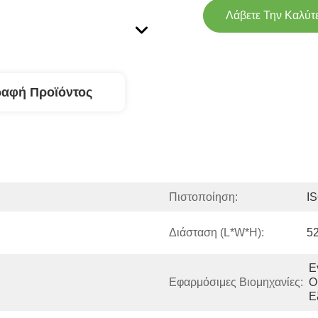
Λάβετε Την Καλύτ
ραφή Προϊόντος
Πιστοποίηση:
I
Διάσταση (l*w*h):
5
Ε
Εφαρμόσιμες Βιομηχανίες:
Ο
Ε