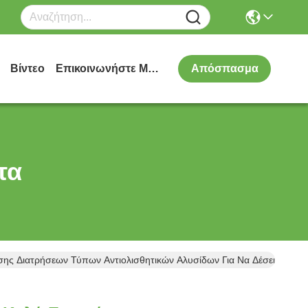
Βίντεο
Επικοινωνήστε Μαζί Μας
Απόσπασμα
τα
ης Διατρήσεων Τύπων Αντιολισθητικών Αλυσίδων Για Να Δέσει