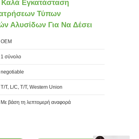
 Καλά Εγκατάσταση
ιατρήσεων Τύπων
ών Αλυσίδων Για Να Δέσει
OEM
1 σύνολο
negotiable
T/T, L/C, T/T, Western Union
Με βάση τη λεπτομερή αναφορά