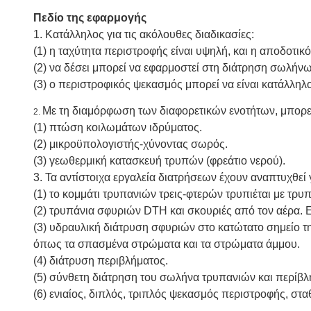
Πεδίο της εφαρμογής
1. Κατάλληλος για τις ακόλουθες διαδικασίες:
(1) η ταχύτητα περιστροφής είναι υψηλή, και η αποδοτι
(2) να δέσει μπορεί να εφαρμοστεί στη διάτρηση σωλή
(3) ο περιστροφικός ψεκασμός μπορεί να είναι κατάλληλο
Με τη διαμόρφωση των διαφορετικών ενοτήτων, μπορεί ν
2.
(1) πτώση κοιλωμάτων ιδρύματος.
(2) μικροϋπολογιστής-χύνοντας σωρός.
(3) γεωθερμική κατασκευή τρυπών (φρεάτιο νερού).
3. Τα αντίστοιχα εργαλεία διατρήσεων έχουν αναπτυχθεί 
(1) το κομμάτι τρυπανιών τρεις-φτερών τρυπιέται με τρ
(2) τρυπάνια σφυριών DTH και σκουριές από τον αέρα. 
(3) υδραυλική διάτρυση σφυριών στο κατώτατο σημείο τη
όπως τα σπασμένα στρώματα και τα στρώματα άμμου.
(4) διάτρυση περιβλήματος.
(5) σύνθετη διάτρηση του σωλήνα τρυπανιών και περίβλ
(6) ενιαίος, διπλός, τριπλός ψεκασμός περιστροφής, σ