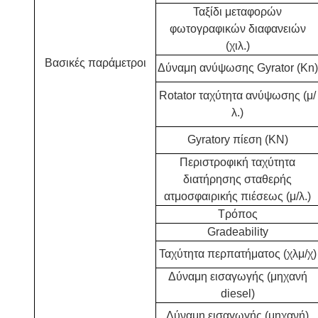
Ταξίδι μεταφορών
φωτογραφικών διαφανειών
(χιλ.)
Βασικές παράμετροι
Δύναμη ανύψωσης Gyrator (Kn)
Rotator ταχύτητα ανύψωσης (μ/
λ.)
Gyratory πίεση (KN)
Περιστροφική ταχύτητα
διατήρησης σταθερής
ατμοσφαιρικής πιέσεως (μ/λ.)
Τρόπος
Gradeability
Ταχύτητα περπατήματος (χλμ/χ)
Δύναμη εισαγωγής (μηχανή
diesel)
Δύναμη εισαγωγής (μηχανή)