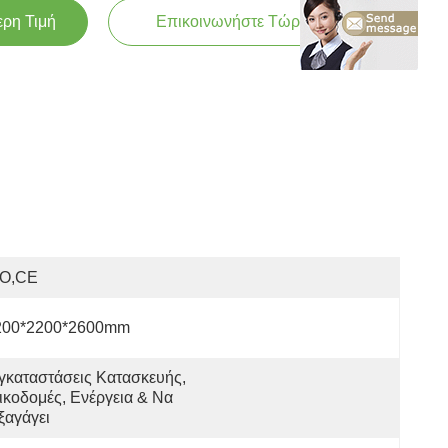
ερη Τιμή
Επικοινωνήστε Τώρα
SO,CE
200*2200*2600mm
γκαταστάσεις Κατασκευής, 
ικοδομές, Ενέργεια & Να 
ξαγάγει