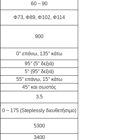
60 ~ 90
Φ73, Φ89, Φ102, Φ114
900
0° επάνω, 135° κάτω
95° (5° δεξιά)
5° (95° δεξιά)
55° επάνω, 15° κάτω
45° και σωστός
3.5
/
0 ~ 175 (Steplessly διευθετήσιμο)
5300
3400