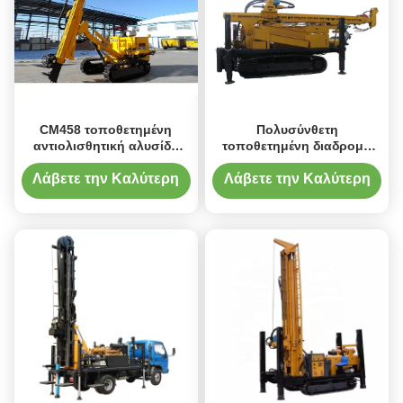
CM458 τοποθετημένη
Πολυσύνθετη
αντιολισθητική αλυσίδα
τοποθετημένη διαδρομή
μηχανή διατρήσεων
μηχανή διατρήσεων
φρεατίων νερού
φρεατίων νερού
Λάβετε την Καλύτερη
Λάβετε την Καλύτερη
Τιμή
Τιμή