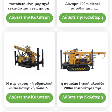
τοποθετημένη φορτηγό
Δύναμη 400m diesel
εγκατάσταση γεώτρησης
τοποθετημένη
διατρήσεων φρεατίων
αντιολισθητική αλυσίδα
νερού
μηχανή διατρήσεων αέρα
Λάβετε την Καλύτερη
Λάβετε την Καλύτερη
DTH
Τιμή
Τιμή
Η περιστροφική υδραυλική
η αντιολισθητική αλυσίδα
αντιολισθητική αλυσίδα
200m τοποθέτησε την
φρεατίων νερού 300m
εγκατάσταση γεώτρησης
τοποθέτησε την
τρυπανιών
Λάβετε την Καλύτερη
Λάβετε την Καλύτερη
εγκατάσταση γεώτρησης
Τιμή
Τιμή
τρυπανιών