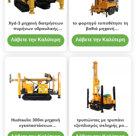
Xyd-3 μηχανή διατρήσεων
το φορτηγό τοποθέτησε τη
πυρήνων υδραυλικής
βαθιά μηχανή
μεταλλείας βαθιών τρυπών
εγκαταστάσεων
γεώτρησης διατρήσεων
Λάβετε την Καλύτερη
Λάβετε την Καλύτερη
φρεατίων νερού
Τιμή
Τιμή
γεωτρήσεων
Hudraulic 300m μηχανή
τρυπώντας με τρυπάνι
εγκαταστάσεων
εξοπλισμός σκληρής ροκ
γεώτρησης διατρήσεων
220m περιστροφικός για τα