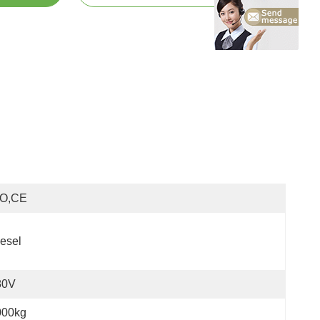
SO,CE
esel
80V
000kg