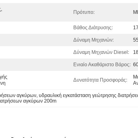
 
Πρότυπο:
M
Βάθος Διάτρυσης:
1
Δύναμη Μηχανών:
5
Δύναμη Μηχανών Diesel:
1
Ενιαίο Ακαθάριστο Βάρος:
60
γής 
Με
Δυνατότητα Προσφοράς:
ένη
Α
τρήσεων αγκύρων
, 
υδραυλική εγκατάσταση γεώτρησης διατρήσ
διατρήσεων αγκύρων 200m