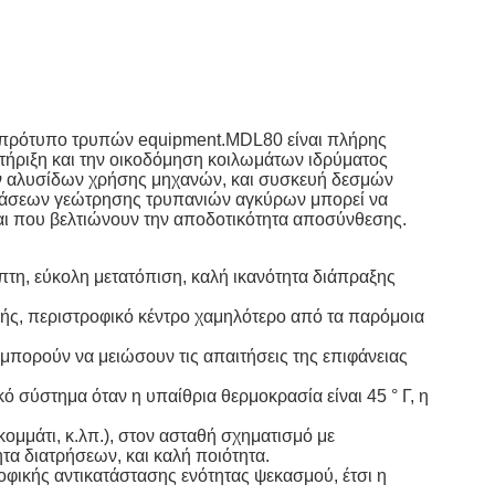
ι πρότυπο τρυπών equipment.MDL80 είναι πλήρης
τήριξη και την οικοδόμηση κοιλωμάτων ιδρύματος
ών αλυσίδων χρήσης μηχανών, και συσκευή δεσμών
στάσεων γεώτρησης τρυπανιών αγκύρων μπορεί να
αι που βελτιώνουν την αποδοτικότητα αποσύνθεσης.
πτη, εύκολη μετατόπιση, καλή ικανότητα διάπραξης
ής, περιστροφικό κέντρο χαμηλότερο από τα παρόμοια
 μπορούν να μειώσουν τις απαιτήσεις της επιφάνειας
κό σύστημα όταν η υπαίθρια θερμοκρασία είναι 45 ° Γ, η
ομμάτι, κ.λπ.), στον ασταθή σχηματισμό με
τα διατρήσεων, και καλή ποιότητα.
οφικής αντικατάστασης ενότητας ψεκασμού, έτσι η