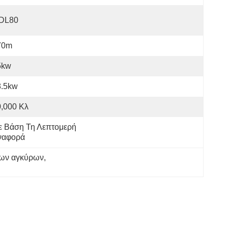
DL80
70m
5kw
8.5kw
,000 Κλ
 Βάση Τη Λεπτομερή 
ναφορά
εων αγκύρων
, 