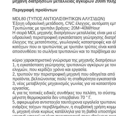
μηχανή διατρήσεων μεταλλείας αγκύρων 200m πλήρ
Περιγραφή προϊόντων
MDL80 (ΤΥΠΟΣ ΑΝΤΙΟΛΙΣΘΗΤΙΚΩΝ ΑΛΥΣΊΔΩΝ)
Έξοχη υδραυλική μετάδοση, CNC έλεγχος, αυτόματη εμπ
Τρυπώντας με τρυπάνι βράχος: 20M~40M/Hour
Η σειρά MDL μηχανής διατρήσεων μεταλλείας είναι μια
υδραυλική περιστροφική εγκατάσταση γεώτρησης διατρή
έλεγχος της μετατόπισης, γεωλογικές καταστροφές και
κατόχων που οι τρυπώντας με τρυπάνι τρύπες είναι κα
αποσυνθέσει το σωλήνα τρυπανιών και το περίβλημα αυ
κύριο χαρακτηριστικό γνώρισμα της μηχανής διατρήσεω
1, η εγκατάσταση γεώτρησης τρυπανιών αγκύρων με τον π
ελιγμών, που κερδίζει χρόνο και εργασία.
2, τρυπούν την περιστροφική μηχανή που οδηγείται απ
προϊόντα, βελτιώνοντας πολύ τη σταθερότητα εγκατασ
3, νέος μεταβλητός μηχανισμός γωνίας για να καταστήσο
εργασίας.
4, για τις τοπικές ειδικές συνθήκες του πελάτη, το σύστ
μέγιστη θερμοκρασία δεν υπερβαίνει 70 ° Γ.
5, αφιερωμένα αντιστοιχία ταυτόχρονα εργαλεία τρυπανι
ενάρξεις τοίχων περιβλημάτων, η συμβατική χρήση κομμ
6, μηχανή είναι κυρίως κατάλληλα για τη βαθιά υποστήρ