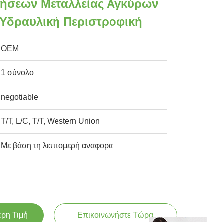
ήσεων Μεταλλείας Αγκύρων
Υδραυλική Περιστροφική
OEM
1 σύνολο
negotiable
T/T, L/C, T/T, Western Union
Με βάση τη λεπτομερή αναφορά
ερη Τιμή
Επικοινωνήστε Τώρα