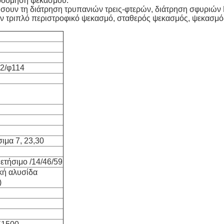
κοδόμηση ψεκασμού.
ήσουν τη διάτρηση τρυπανιών τρεις-φτερών, διάτρηση σφυριώ
ον τριπλό περιστροφικό ψεκασμό, σταθερός ψεκασμός, ψεκασμό
2/φ114
σιμα 7, 23,30
θετήσιμο /14/46/59
κή αλυσίδα
)