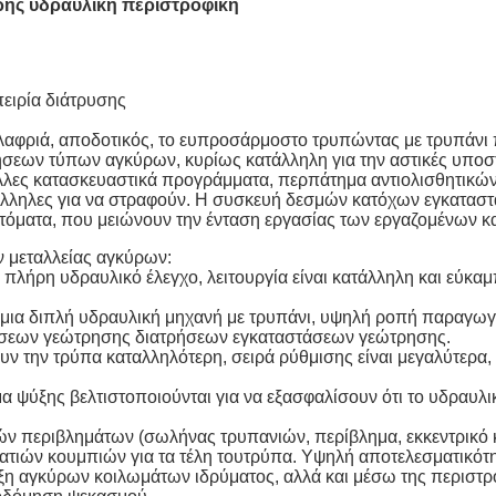
ης υδραυλική περιστροφική
ειρία διάτρυσης
 ελαφριά, αποδοτικός, το ευπροσάρμοστο τρυπώντας με τρυπάν
σεων τύπων αγκύρων, κυρίως κατάλληλη για την αστικές υποσ
 άλλες κατασκευαστικά προγράμματα, περπάτημα αντιολισθητικ
τάλληλες για να στραφούν. Η συσκευή δεσμών κατόχων εγκατα
τόματα, που μειώνουν την ένταση εργασίας των εργαζομένων κ
ν μεταλλείας αγκύρων:
λήρη υδραυλικό έλεγχο, λειτουργία είναι κατάλληλη και εύκαμ
ό μια διπλή υδραυλική μηχανή με τρυπάνι, υψηλή ροπή παραγωγ
τάσεων γεώτρησης διατρήσεων εγκαταστάσεων γεώτρησης.
υν την τρύπα καταλληλότερη, σειρά ρύθμισης είναι μεγαλύτερα,
ημα ψύξης βελτιστοποιούνται για να εξασφαλίσουν ότι το υδραυλι
ών περιβλημάτων (σωλήνας τρυπανιών, περίβλημα, εκκεντρικό κ
ατιών κουμπιών για τα τέλη τουτρύπα. Υψηλή αποτελεσματικότη
ιξη αγκύρων κοιλωμάτων ιδρύματος, αλλά και μέσω της περιστρ