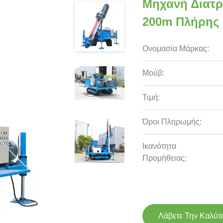
Μηχανή Διατρ
200m Πλήρης 
Ονομασία Μάρκας:
Μούβ:
Τιμή:
Όροι Πληρωμής:
Ικανότητα
Προμήθειας:
Λάβετε Την Καλύτ