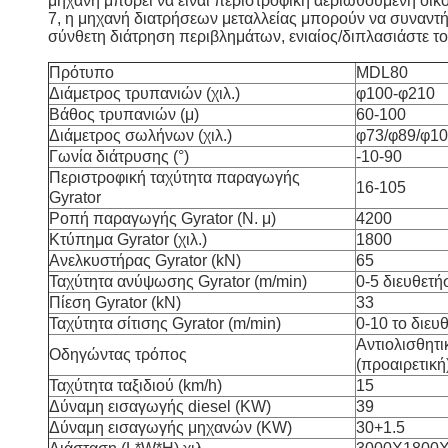
μηχανή μπορεί να είναι περιστροφική αεριωθούμενη οι
7, η μηχανή διατρήσεων μεταλλείας μπορούν να συναντ
σύνθετη διάτρηση περιβλημάτων, ενιαίος/διπλασιάστε τ
Πρότυπο
MDL80
Διάμετρος τρυπανιών (χιλ.)
φ100-φ210
Βάθος τρυπανιών (μ)
60-100
Διάμετρος σωλήνων (χιλ.)
φ73/φ89/φ10
Γωνία διάτρυσης (°)
-10-90
Περιστροφική ταχύτητα παραγωγής
16-105
Gyrator
Ροπή παραγωγής Gyrator (Ν. μ)
4200
Κτύπημα Gyrator (χιλ.)
1800
Ανελκυστήρας Gyrator (kN)
65
Ταχύτητα ανύψωσης Gyrator (m/min)
0-5 διευθετή
Πίεση Gyrator (kN)
33
Ταχύτητα σίτισης Gyrator (m/min)
0-10 το διευ
Αντιολισθητι
Οδηγώντας τρόπος
(προαιρετική
Ταχύτητα ταξιδιού (km/h)
15
Δύναμη εισαγωγής diesel (KW)
39
Δύναμη εισαγωγής μηχανών (KW)
30+1.5