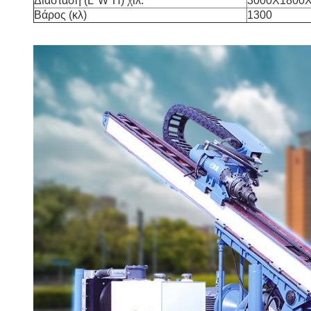
Διάσταση (L*W*H) χιλ.
3000X1800
Βάρος (κλ)
1300