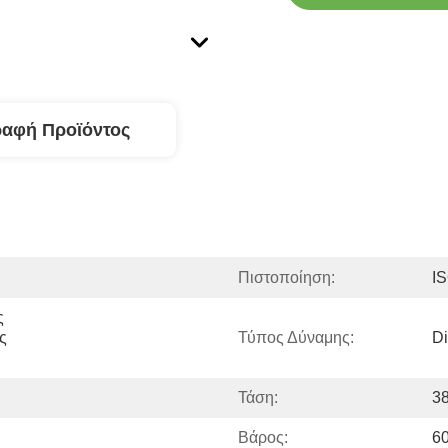
ραφή Προϊόντος
Πιστοποίηση:
I
 
 
Τύπος Δύναμης:
Di
Τάση:
3
Βάρος:
6