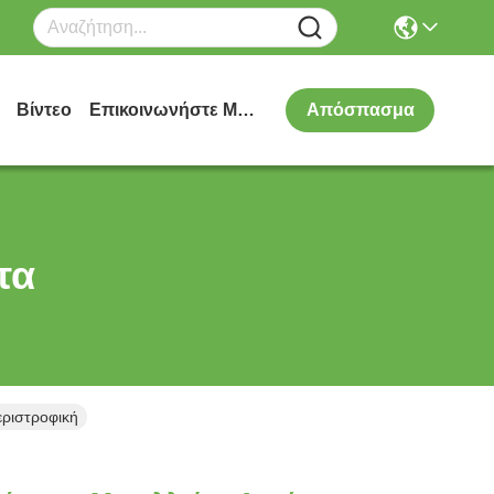
Βίντεο
Επικοινωνήστε Μαζί Μας
Απόσπασμα
τα
ριστροφική