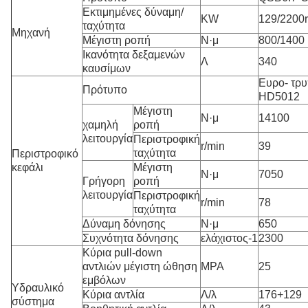
Εκτιμημένες δύναμη/
KW
129/2200r
ταχύτητα
Μηχανή
Μέγιστη ροπή
Ν·μ
800/1400
Ικανότητα δεξαμενών
Λ
340
καυσίμων
Ευρο- τρυ
Πρότυπο
HD5012
Μέγιστη
Ν·μ
14100
χαμηλή
ροπή
λειτουργία
Περιστροφική
r/min
39
ταχύτητα
Περιστροφικό
κεφάλι
Μέγιστη
Ν·μ
7050
Γρήγορη
ροπή
λειτουργία
Περιστροφική
r/min
78
ταχύτητα
Δύναμη δόνησης
Ν·μ
650
Συχνότητα δόνησης
ελάχιστος-1
2300
Κύρια pull-down
αντλιών μέγιστη ώθηση
MPA
25
εμβόλων
Υδραυλικό
Κύρια αντλία
Λ/λ
176+129
σύστημα