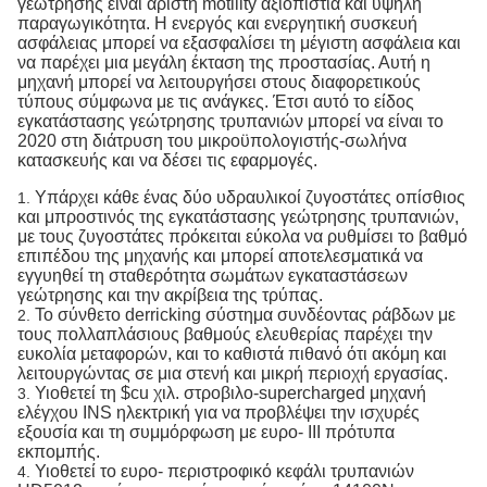
γεώτρησης είναι άριστη motility αξιοπιστία και υψηλή
παραγωγικότητα. Η ενεργός και ενεργητική συσκευή
ασφάλειας μπορεί να εξασφαλίσει τη μέγιστη ασφάλεια και
να παρέχει μια μεγάλη έκταση της προστασίας. Αυτή η
μηχανή μπορεί να λειτουργήσει στους διαφορετικούς
τύπους σύμφωνα με τις ανάγκες. Έτσι αυτό το είδος
εγκατάστασης γεώτρησης τρυπανιών μπορεί να είναι το
2020 στη διάτρυση του μικροϋπολογιστής-σωλήνα
κατασκευής και να δέσει τις εφαρμογές.
Υπάρχει κάθε ένας δύο υδραυλικοί ζυγοστάτες οπίσθιος
1.
και μπροστινός της εγκατάστασης γεώτρησης τρυπανιών,
με τους ζυγοστάτες πρόκειται εύκολα να ρυθμίσει το βαθμό
επιπέδου της μηχανής και μπορεί αποτελεσματικά να
εγγυηθεί τη σταθερότητα σωμάτων εγκαταστάσεων
γεώτρησης και την ακρίβεια της τρύπας.
Το σύνθετο derricking σύστημα συνδέοντας ράβδων με
2.
τους πολλαπλάσιους βαθμούς ελευθερίας παρέχει την
ευκολία μεταφορών, και το καθιστά πιθανό ότι ακόμη και
λειτουργώντας σε μια στενή και μικρή περιοχή εργασίας.
Υιοθετεί τη $cu χιλ. στροβιλο-supercharged μηχανή
3.
ελέγχου INS ηλεκτρική για να προβλέψει την ισχυρές
εξουσία και τη συμμόρφωση με ευρο- ΙΙΙ πρότυπα
εκπομπής.
Υιοθετεί το ευρο- περιστροφικό κεφάλι τρυπανιών
4.