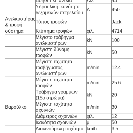
Βοηθητική αντλία
Λ/λ
43
Υδραυλική ικανότητα
Λ
450
δεξαμενών πετρελαίου
Ανελκυστήρας
Τύπος τροφών
Jack
& τροφή
σύστημα
Κτύπημα τροφών
χιλ.
4714
Μέγιστο τράβηγμα
kN
100
ανελκυστήρων
Μέγιστη δύναμη
kN
50
τροφών
Μέγιστη ταχύτητα
τραβήγματος
m/min
12.4
ανελκυστήρων
Μέγιστη ταχύτητα
m/min
25.6
τροφών
Τράβηγμα γραμμών
kN
20
(1$ο στρώμα)
Μέγιστη ταχύτητα
Βαρούλκο
m/min
30
σχοινιών
Διάμετρος σχοινιών
χιλ.
12
Ικανότητα σχοινιών
μ
50
Διακινούμενη ταχύτητα
km/h
3.5