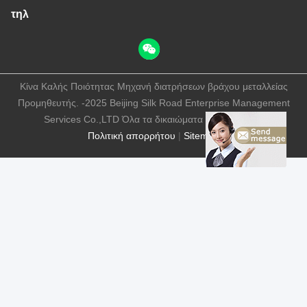
τηλ
Κίνα Καλής Ποιότητας Μηχανή διατρήσεων βράχου μεταλλείας
Προμηθευτής. -2025 Beijing Silk Road Enterprise Management
Services Co.,LTD Όλα τα δικαιώματα διατηρούνται.
Πολιτική απορρήτου
|
Sitemap