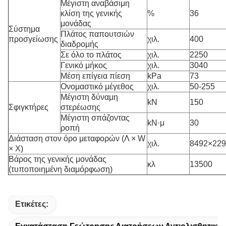
Μέγιστη αναβάσιμη
κλίση της γενικής
%
36
μονάδας
Σύστημα
Πλάτος παπουτσιών
προσγείωσης
χιλ.
400
διαδρομής
Σε όλο το πλάτος
χιλ.
2250
Γενικό μήκος
χιλ.
3040
Μέση επίγεια πίεση
kPa
73
Ονομαστικό μέγεθος
χιλ.
50-255
Μέγιστη δύναμη
kN
150
Σφιγκτήρες
στερέωσης
Μέγιστη σπάζοντας
kN·μ
30
ροπή
Διάσταση στον όρο μεταφορών (Λ × W
χιλ.
8492×229
× Χ)
Βάρος της γενικής μονάδας
κλ
13500
(τυποποιημένη διαμόρφωση)
Ετικέτες: