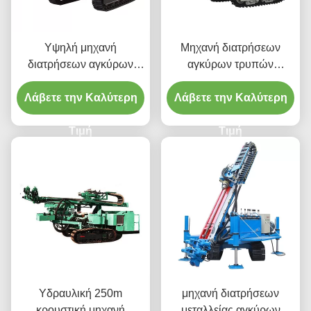
Υψηλή μηχανή
Μηχανή διατρήσεων
διατρήσεων αγκύρων
αγκύρων τρυπών
αντιολισθητικών
ανατίναξης
Λάβετε την Καλύτερη
αλυσίδων πίεσης αέρα
Λάβετε την Καλύτερη
αντιολισθητικών
DTH
αλυσίδων κατασκευής
Τιμή
Τιμή
Υδραυλική 250m
μηχανή διατρήσεων
κρουστική μηχανή
μεταλλείας αγκύρων