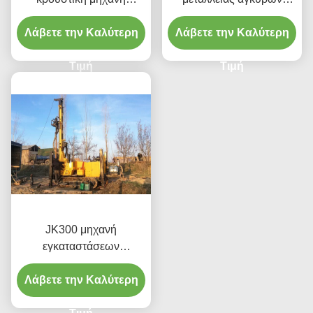
διατρήσεων επίγειων
200m πλήρης υδραυλική
Λάβετε την Καλύτερη
αγκύρων
Λάβετε την Καλύτερη
περιστροφική
Τιμή
Τιμή
JK300 μηχανή
εγκαταστάσεων
γεώτρησης διατρήσεων
φρεατίων νερού βαθιών
Λάβετε την Καλύτερη
τρυπών αντιολισθητικών