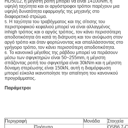
HD5012, η μέγιστη ροπή μπορεί να είναι 14100Nm, η
υψηλή ταχύτητα και οι αργόστροφοι τρόποι παρέχουν μια
υψηλή δυνατότητα εφαρμογής της μηχανής στο
διαφορετικό στρώμα.
Η ταχύτητα του τραβήγματος και της σίτισης του
5.
περιστροφικού κεφαλιού μπορεί να είναι αλλαγμένος
inhigh τρόπος και ο αργός τρόπος, τον κάνει περισσότερη
αποδοτικότητα ότι κατά τη διάτρυση και τον ανύψωση στον
αργό τρόπο και όταν φορτώνοντας και απαλλάσσοντας στο
γρήγορο τρόπο, τον κάνει περισσότερη αποδοτικότητα.
Το κανονικό μέγεθος της ράβδου μπορεί να περάσουν
6.
μέσω των σφιγκτηρών είναι 50~255mm, η μέγιστη
σπάζοντας ροπή του σφιγκτήρα είναι 30kNm και η μέγιστη
δύναμη στερέωσης είναι 150kN, αυτή η διαμόρφωση
μπορεί εύκολα ικανοποίησε την απαίτηση του κανονικού
προγράμματος.
Παράμετροι
Περιγραφή
Μονάδα
Στοιχεία
Πρότυπο
QSB6.7-