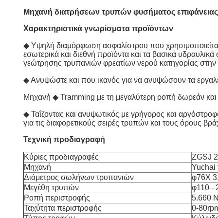
Μηχανή διατρήσεων τρυπών φυσήματος επιφάνειας
Χαρακτηριστικά γνωρίσματα προϊόντων
◆ Υψηλή διαμόρφωση ασφαλίστρου που χρησιμοποιείται 
εσωτερικά και διεθνή προϊόντα και τα βασικά υδραυλικά 
γεώτρησης τρυπανιών φρεατίων νερού κατηγορίας στην 
◆ Ανυψώστε και που ικανός για να ανυψώσουν τα εργαλεί
Μηχανή ◆ Tramming με τη μεγαλύτερη ροπή δωρεάν και 
◆ Ταΐζοντας και ανυψωτικός με γρήγορος και αργόστρο
για τις διαφορετικούς σειρές τρυπών και τους όρους βρά
Τεχνική προδιαγραφή
Κύριες προδιαγραφές
ZGSJ 2
Μηχανή
Yuchai
Διάμετρος σωλήνων τρυπανιών
φ76X 
Μεγέθη τρυπών
φ110 - 
Ροπή περιστροφής
5.660 
Ταχύτητα περιστροφής
0-80rp