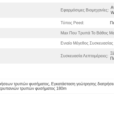
Α
Εφαρμόσιμες Βιομηχανίες:
W
Τύπος Peed:
Πε
Max Που Τρυπά Το Βάθος Με
Ενιαίο Μέγεθος Συσκευασίας 
Ξ
Συσκευασία Λεπτομέρειες:
Π
τρήσεων τρυπών φυσήματος
, 
Εγκατάσταση γεώτρησης διατρήσε
 τρυπανιών τρυπών φυσήματος 180m