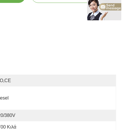
SO,CE
esel
20/380V
00 Κιλά