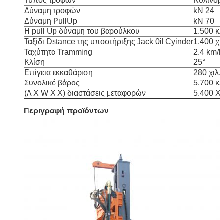
Τύπος τροφών
Κύλινδ
Δύναμη τροφών
kN 24
Δύναμη PullUp
kN 70
Η pull Up δύναμη του βαρούλκου
1.500 κ
Ταξίδι Dstance της υποστήριξης Jack 0il Cyinder
1.400 χ
Ταχύτητα Tramming
2.4 km/
Κλίση
25°
Επίγεια εκκαθάριση
280 χιλ
Συνολικό βάρος
5.700 κ
(Λ Χ W Χ Χ) διαστάσεις μεταφορών
5.400 X
Περιγραφή προϊόντων