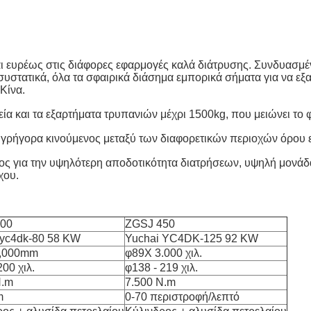
ευρέως στις διάφορες εφαρμογές καλά διάτρυσης. Συνδυασμέν
συστατικά, όλα τα σφαιρικά διάσημα εμπορικά σήματα για να εξα
Κίνα.
α και τα εξαρτήματα τρυπανιών μέχρι 1500kg, που μειώνει το 
γρήγορα κινούμενος μεταξύ των διαφορετικών περιοχών όρου 
φος για την υψηλότερη αποδοτικότητα διατρήσεων, υψηλή μονά
χου.
00
ZGSJ 450
 yc4dk-80 58 KW
Yuchai YC4DK-125 92 KW
3,000mm
φ89X 3.000 χιλ.
200 χιλ.
φ138 - 219 χιλ.
N.m
7.500 N.m
m
0-70 περιστροφή/λεπτό