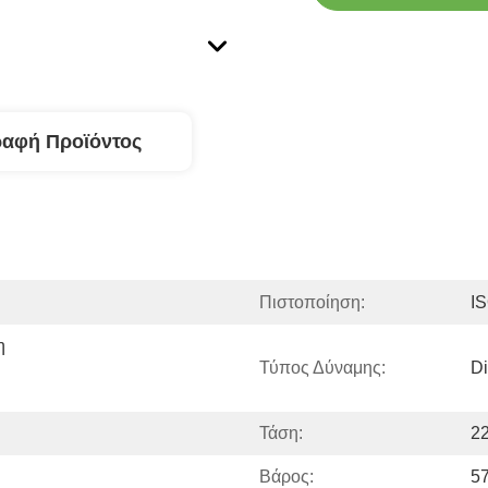
ραφή Προϊόντος
Πιστοποίηση:
I
 
Τύπος Δύναμης:
Di
Τάση:
2
Βάρος:
57