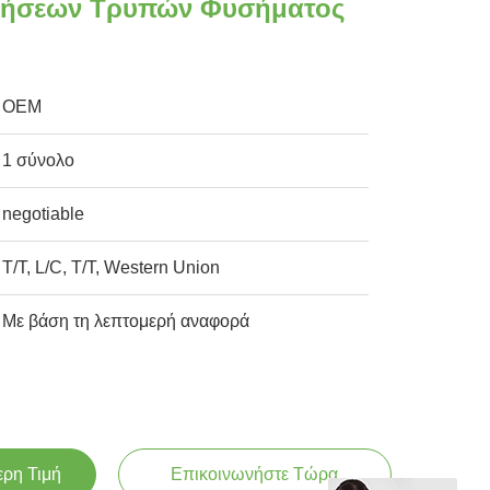
ρήσεων Τρυπών Φυσήματος
OEM
1 σύνολο
negotiable
T/T, L/C, T/T, Western Union
Με βάση τη λεπτομερή αναφορά
ερη Τιμή
Επικοινωνήστε Τώρα