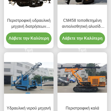
Περιστροφική υδραυλική
CM458 τοποθετημένη
μηχανή διατρήσεων
αντιολισθητική αλυσίδα
αντιολισθητικών
μηχανή διατρήσεων
Λάβετε την Καλύτερη
αλυσίδων μηχανών
Λάβετε την Καλύτερη
φρεατίων νερού
diesel
Τιμή
Τιμή
Υδραυλική νερού μηχανή
Περιστροφική καλά