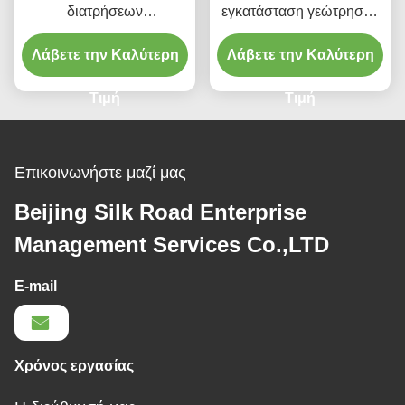
διατρήσεων
εγκατάσταση γεώτρησης
αντιολισθητικών
διατρήσεων τύπων
Λάβετε την Καλύτερη
αλυσίδων φρεατίων
Λάβετε την Καλύτερη
αντιολισθητικών
υδραυλική
αλυσίδων για να δέσει
Τιμή
Τιμή
Επικοινωνήστε μαζί μας
Beijing Silk Road Enterprise
Management Services Co.,LTD
E-mail
Χρόνος εργασίας