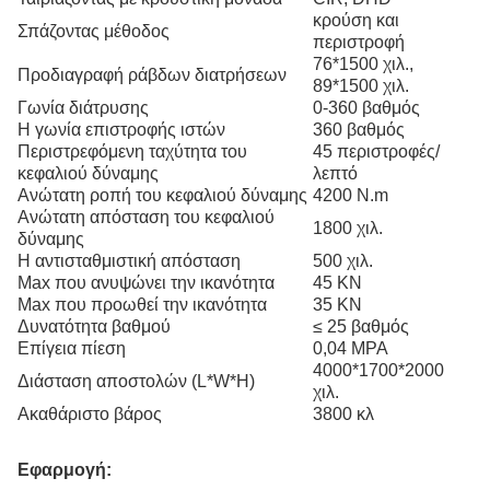
κρούση και
Σπάζοντας μέθοδος
περιστροφή
76*1500 χιλ.,
Προδιαγραφή ράβδων διατρήσεων
89*1500 χιλ.
Γωνία διάτρυσης
0-360 βαθμός
Η γωνία επιστροφής ιστών
360 βαθμός
Περιστρεφόμενη ταχύτητα του
45 περιστροφές/
κεφαλιού δύναμης
λεπτό
Ανώτατη ροπή του κεφαλιού δύναμης
4200 N.m
Ανώτατη απόσταση του κεφαλιού
1800 χιλ.
δύναμης
Η αντισταθμιστική απόσταση
500 χιλ.
Max που ανυψώνει την ικανότητα
45 KN
Max που προωθεί την ικανότητα
35 KN
Δυνατότητα βαθμού
≤ 25 βαθμός
Επίγεια πίεση
0,04 MPA
4000*1700*2000
Διάσταση αποστολών (L*W*H)
χιλ.
Ακαθάριστο βάρος
3800 κλ
Εφαρμογή: