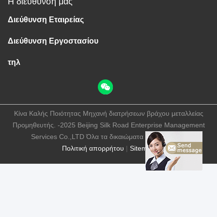
Η διεύθυνσή μας
Διεύθυνση Εταιρείας
Διεύθυνση Εργοστασίου
τηλ
Κίνα Καλής Ποιότητας Μηχανή διατρήσεων βράχου μεταλλείας
Προμηθευτής. -2025 Beijing Silk Road Enterprise Management
Services Co.,LTD Όλα τα δικαιώματα διατηρούνται.
Πολιτική απορρήτου
|
Sitemap