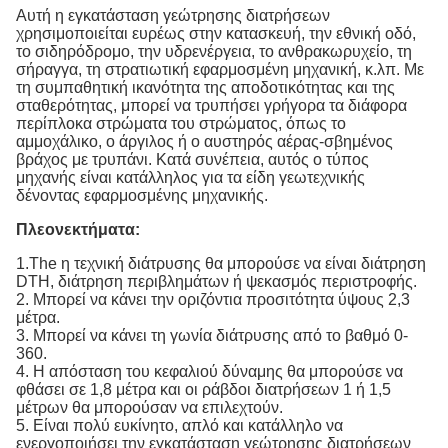
Αυτή η εγκατάσταση γεώτρησης διατρήσεων
χρησιμοποιείται ευρέως στην κατασκευή, την εθνική οδό,
το σιδηρόδρομο, την υδρενέργεια, το ανθρακωρυχείο, τη
σήραγγα, τη στρατιωτική εφαρμοσμένη μηχανική, κ.λπ. Με
τη συμπαθητική ικανότητα της αποδοτικότητας και της
σταθερότητας, μπορεί να τρυπήσει γρήγορα τα διάφορα
περίπλοκα στρώματα του στρώματος, όπως το
αμμοχάλικο, ο άργιλος ή ο αυστηρός αέρας-σβημένος
βράχος με τρυπάνι. Κατά συνέπεια, αυτός ο τύπος
μηχανής είναι κατάλληλος για τα είδη γεωτεχνικής
δένοντας εφαρμοσμένης μηχανικής.
Πλεονεκτήματα:
1.The η τεχνική διάτρυσης θα μπορούσε να είναι διάτρηση
DTH, διάτρηση περιβλημάτων ή ψεκασμός περιστροφής.
2. Μπορεί να κάνει την οριζόντια προσιτότητα ύψους 2,3
μέτρα.
3. Μπορεί να κάνει τη γωνία διάτρυσης από το βαθμό 0-
360.
4. Η απόσταση του κεφαλιού δύναμης θα μπορούσε να
φθάσει σε 1,8 μέτρα και οι ράβδοι διατρήσεων 1 ή 1,5
μέτρων θα μπορούσαν να επιλεχτούν.
5. Είναι πολύ ευκίνητο, απλό και κατάλληλο να
ενεργοποιήσει την εγκατάσταση γεώτρησης διατρήσεων